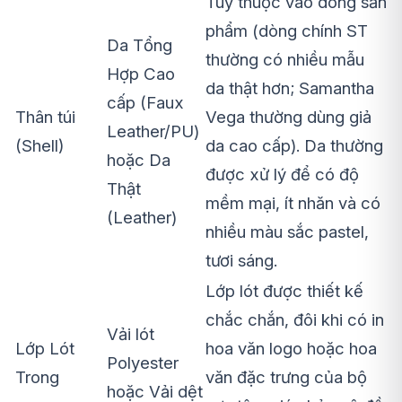
Tùy thuộc vào dòng sản
phẩm (dòng chính ST
Da Tổng
thường có nhiều mẫu
Hợp Cao
da thật hơn; Samantha
cấp (Faux
Thân túi
Vega thường dùng giả
Leather/PU)
(Shell)
da cao cấp). Da thường
hoặc Da
được xử lý để có độ
Thật
mềm mại, ít nhăn và có
(Leather)
nhiều màu sắc pastel,
tươi sáng.
Lớp lót được thiết kế
chắc chắn, đôi khi có in
Vải lót
Lớp Lót
hoa văn logo hoặc hoa
Polyester
Trong
văn đặc trưng của bộ
hoặc Vải dệt