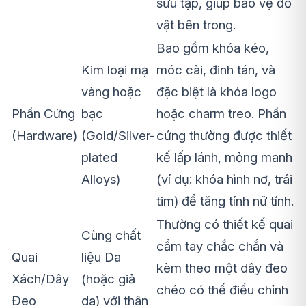
sưu tập, giúp bảo vệ đồ
vật bên trong.
Bao gồm khóa kéo,
Kim loại mạ
móc cài, đinh tán, và
vàng hoặc
đặc biệt là khóa logo
Phần Cứng
bạc
hoặc charm treo. Phần
(Hardware)
(Gold/Silver-
cứng thường được thiết
plated
kế lấp lánh, mỏng manh
Alloys)
(ví dụ: khóa hình nơ, trái
tim) để tăng tính nữ tính.
Thường có thiết kế quai
Cùng chất
cầm tay chắc chắn và
Quai
liệu Da
kèm theo một dây đeo
Xách/Dây
(hoặc giả
chéo có thể điều chỉnh
Đeo
da) với thân