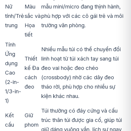
Nữ
Màu
mẫu mini/micro đang thịnh hành,
tính/Trẻ
sắc và
phù hợp với các cô gái trẻ và môi
trung
Họa
trường văn phòng.
tiết
Tính
Nhiều mẫu túi có thể chuyển đổi
Ứng
Thiết
linh hoạt từ túi xách tay sang túi
dụng
kế Đa
đeo vai hoặc đeo chéo
Cao
cách
(crossbody) nhờ các dây đeo
(2-in-
đeo
tháo rời, phù hợp cho nhiều sự
1/3-in-
kiện khác nhau.
1)
Túi thường có đáy cứng và cấu
Kết
Giữ
trúc thân túi được gia cố, giúp túi
cấu
phom
giữ dáng vuông vắn, lịch sự ngay