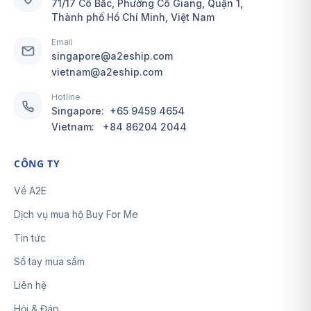
71/17 Cô Bắc, Phường Cô Giang, Quận 1,
Thành phố Hồ Chí Minh, Việt Nam
Email
singapore@a2eship.com
vietnam@a2eship.com
Hotline
Singapore:
+65 9459 4654
Vietnam:
+84 86204 2044
CÔNG TY
Về A2E
Dịch vụ mua hộ Buy For Me
Tin tức
Sổ tay mua sắm
Liên hệ
Hỏi & Đáp