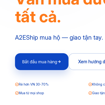
tất cả.
A2EShip mua hộ — giao tận tay.
Xem hướng 
Bắt đầu mua hàng
Rẻ hơn VN 30-70%
Không c
Mua từ mọi shop
Giao tận