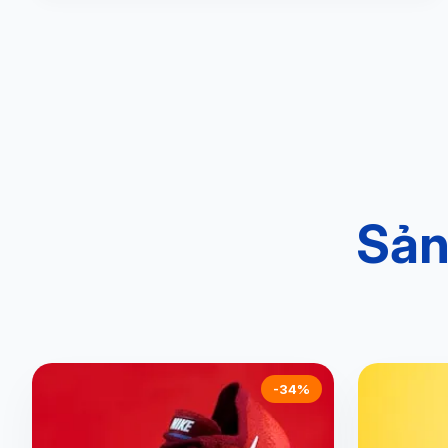
Sản
-34%