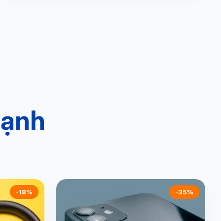
mạnh
-18%
-35%