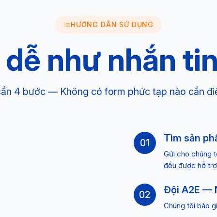
HƯỚNG DẪN SỬ DỤNG
 dễ như nhắn tin
cần 4 bước — Không có form phức tạp nào cần đi
Tìm sản ph
01
Gửi cho chúng t
đều được hỗ trợ
Đội A2E — 
02
Chúng tôi báo gi