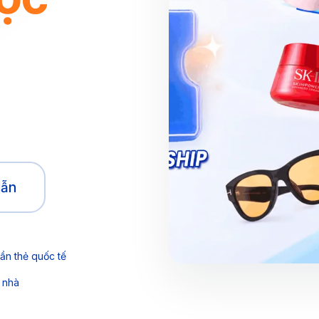
dẫn
ần thẻ quốc tế
 nhà