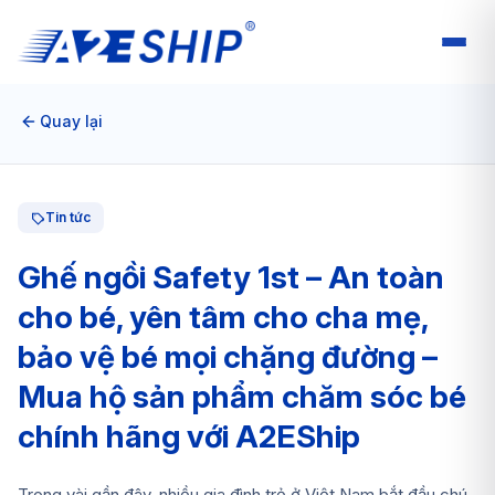
Quay lại
Tin tức
Ghế ngồi Safety 1st – An toàn
cho bé, yên tâm cho cha mẹ,
bảo vệ bé mọi chặng đường –
Mua hộ sản phẩm chăm sóc bé
chính hãng với A2EShip
Trong vài gần đây, nhiều gia đình trẻ ở Việt Nam bắt đầu chú