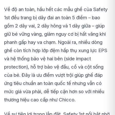
Về độ an toàn, hầu hết các mẫu ghế của Safety
1st đều trang bị dây đai an toàn 5 điểm – bao
gồm 2 dây vai, 2 dây hông và 1 dây giữa – giúp
giữ bé vững vàng, giảm nguy cơ bị hất văng khi
phanh gấp hay va chạm. Ngoài ra, nhiều dòng
ghế còn tích hợp lớp đệm hấp thụ xung lực EPS
và hệ thống bảo vệ hai bên (side impact
protection), hỗ trợ bảo vệ đầu, cổ và cột sống
của bé. Đây là ưu điểm vượt trội giúp ghế đáp
ứng tiêu chuẩn an toàn quốc tế nhưng vẫn có
mức giá vừa phải, dễ tiếp cận hơn so với nhiều
thương hiệu cao cấp như Chicco.
Về sự tiện lợi trong lắp đặt, Safety 1st nổi bật nhờ