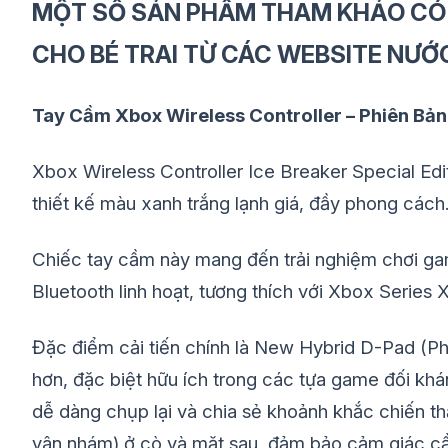
MỘT SỐ SẢN PHẨM THAM KHẢO CÓ 
CHO BÉ TRAI TỪ CÁC WEBSITE NƯỚ
Tay Cầm Xbox Wireless Controller – Phiên Bản
Xbox Wireless Controller Ice Breaker Special Edi
thiết kế màu xanh trắng lạnh giá, đầy phong cách
Chiếc tay cầm này mang đến trải nghiệm chơi ga
Bluetooth linh hoạt, tương thích với Xbox Series 
Đặc điểm cải tiến chính là New Hybrid D-Pad (Phí
hơn, đặc biệt hữu ích trong các tựa game đối khá
dễ dàng chụp lại và chia sẻ khoảnh khắc chiến th
vân nhám) ở cò và mặt sau, đảm bảo cảm giác cầ