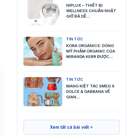
NIPLUX – THIẾT BỊ
WELLNESS CHUẨN NHẬT
GIỜ ĐÃ DỄ…
TIN TỨC
KORA ORGANICS: DÒNG
MỸ PHẨM ORGANIC CỦA
MIRANDA KERR ĐƯỢC…
TIN TỨC
MANG KIỆT TÁC SMEG X
DOLCE & GABBANA VỀ
GIAN…
Xem tất cả bài viết