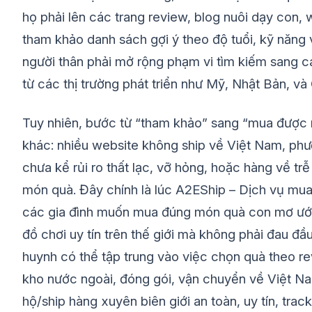
họ phải lên các trang review, blog nuôi dạy con,
tham khảo danh sách gợi ý theo độ tuổi, kỹ năng
người thân phải mở rộng phạm vi tìm kiếm sang 
từ các thị trường phát triển như Mỹ, Nhật Bản, và
Tuy nhiên, bước từ “tham khảo” sang “mua được m
khác: nhiều website không ship về Việt Nam, phươ
chưa kể rủi ro thất lạc, vỡ hỏng, hoặc hàng về trễ
món quà. Đây chính là lúc A2EShip – Dịch vụ mua
các gia đình muốn mua đúng món quà con mơ ước
đồ chơi uy tín trên thế giới mà không phải đau đầ
huynh có thể tập trung vào việc chọn quà theo rev
kho nước ngoài, đóng gói, vận chuyển về Việt Na
hộ/ship hàng xuyên biên giới an toàn, uy tín, tra