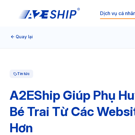
Dịch vụ cá nhâ
Quay lại
Tin tức
A2EShip Giúp Phụ H
Bé Trai Từ Các Webs
Hơn