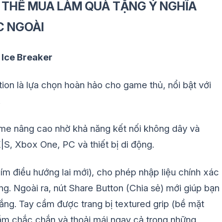
THỂ MUA LÀM QUÀ TẶNG Ý NGHĨA
C NGOÀI
 Ice Breaker
tion là lựa chọn hoàn hảo cho game thủ, nổi bật với
.
me nâng cao nhờ khả năng kết nối không dây và
X|S, Xbox One, PC và thiết bị di động.
m điều hướng lai mới), cho phép nhập liệu chính xác
ng. Ngoài ra, nút Share Button (Chia sẻ) mới giúp bạn
ắng. Tay cầm được trang bị textured grip (bề mặt
m chắc chắn và thoải mái ngay cả trong những