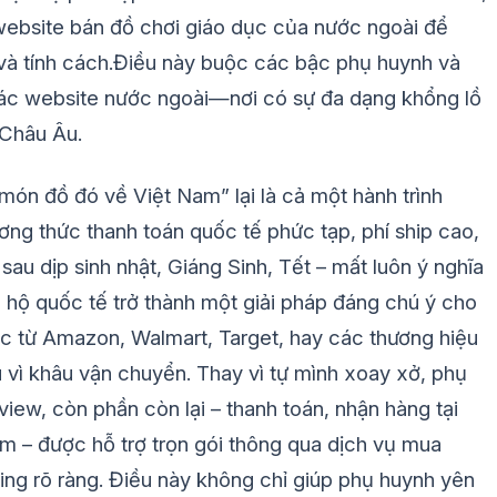
 website bán đồ chơi giáo dục của nước ngoài để
 và tính cách.Điều này buộc các bậc phụ huynh và
các website nước ngoài—nơi có sự đa dạng khổng lồ
 Châu Âu.
ón đồ đó về Việt Nam” lại là cả một hành trình
ng thức thanh toán quốc tế phức tạp, phí ship cao,
 sau dịp sinh nhật, Giáng Sinh, Tết – mất luôn ý nghĩa
 hộ quốc tế trở thành một giải pháp đáng chú ý cho
 từ Amazon, Walmart, Target, hay các thương hiệu
u vì khâu vận chuyển. Thay vì tự mình xoay xở, phụ
iew, còn phần còn lại – thanh toán, nhận hàng tại
m – được hỗ trợ trọn gói thông qua dịch vụ mua
cking rõ ràng. Điều này không chỉ giúp phụ huynh yên