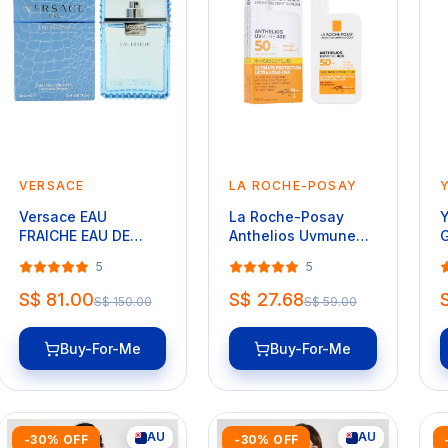
VERSACE
LA ROCHE-POSAY
Versace EAU
La Roche-Posay
Y
FRAICHE EAU DE
Anthelios Uvmune
G
TOILETTE 100ml
400 Invisible Fluid
(
5
5
SPF50+ (50ml)
S$ 81.00
S$ 27.68
S$ 150.00
S$ 59.00
Buy-For-Me
Buy-For-Me
AU
AU
-30% OFF
-30% OFF