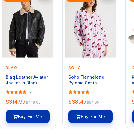
BLAQ
SOHO
Blaq Leather Aviator
Soho Flannelette
K
Jacket in Black
Pyjama Set in
A
Strawberry Stripe
S
5
5
Print
A
$314.97
$38.47
$449.95
$54.95
Buy-For-Me
Buy-For-Me