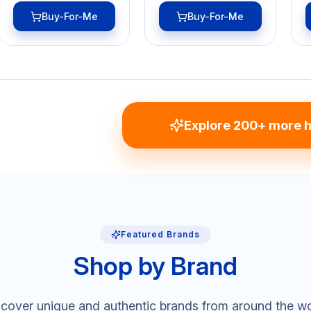
Buy-For-Me
Buy-For-Me
Explore 200+ more h
Featured Brands
Shop by Brand
cover unique and authentic brands from around the w