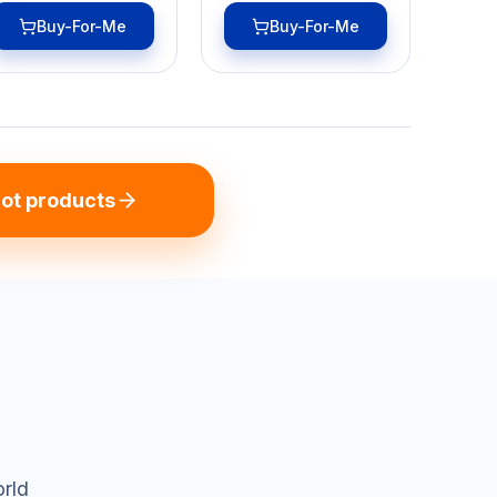
Buy-For-Me
Buy-For-Me
ot products
orld