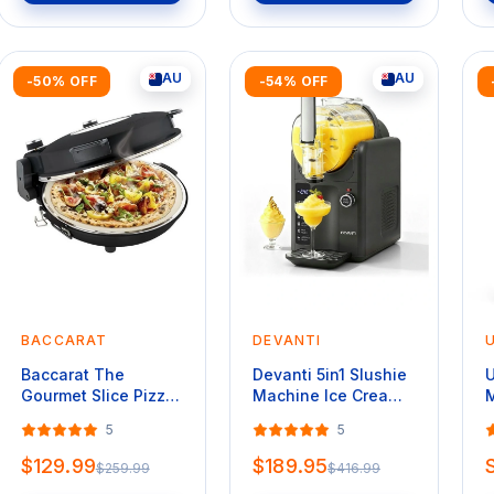
AU
AU
-50% OFF
-54% OFF
BACCARAT
DEVANTI
Baccarat The
Devanti 5in1 Slushie
U
Gourmet Slice Pizza
Machine Ice Cream
M
Oven in Black
Maker 2L in Grey
L
5
5
$129.99
$189.95
$259.99
$416.99