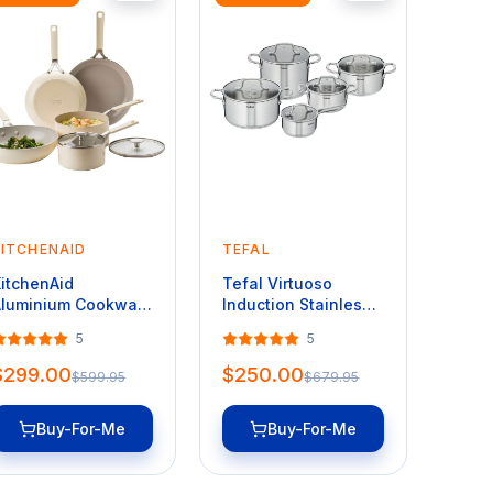
KITCHENAID
TEFAL
itchenAid
Tefal Virtuoso
luminium Cookware
Induction Stainless
et Of 5 Pieces in
Steel Uncoated
5
5
lmond Cream
Cookset 5 Piece
$299.00
$250.00
$599.95
$679.95
Buy-For-Me
Buy-For-Me