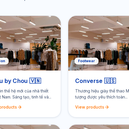
ion
Footwear
u by Chou 🇻🇳
Converse 🇺🇸
ện thế hệ mới của nhà thiết
Thương hiệu giày thể thao M
t Nam. Sáng tạo, tinh tế và...
tượng được yêu thích toàn...
products
View products