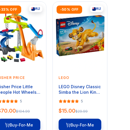
AU
AU
-33% OFF
-50% OFF
ISHER PRICE
LEGO
isher Price Little
LEGO Disney Classic
eople Hot Wheels
Simba the Lion King
piral Stunt
Cub 43243
5
5
peedway Toddler
ace Track Playset
$70.00
$15.00
$104.99
$29.99
Buy-For-Me
Buy-For-Me