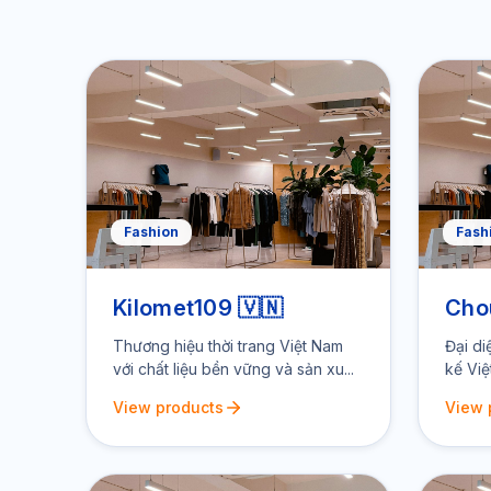
Fashion
Fash
Kilomet109 🇻🇳
Cho
Thương hiệu thời trang Việt Nam
Đại di
với chất liệu bền vững và sản xu...
kế Việ
View products
View 