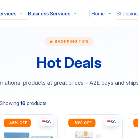
ervices
Business Services
Home
Shopping
🔥 SHOPPING TIPS
Hot Deals
rnational products at great prices – A2E buys and ship
Showing
16
products
SG
SG
-46% OFF
-53% OFF