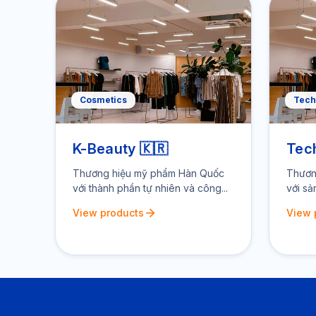
Cosmetics
Tech
K-Beauty 🇰🇷
Tec
Thương hiệu mỹ phẩm Hàn Quốc
Thươn
với thành phần tự nhiên và công...
với sả
View products
View 