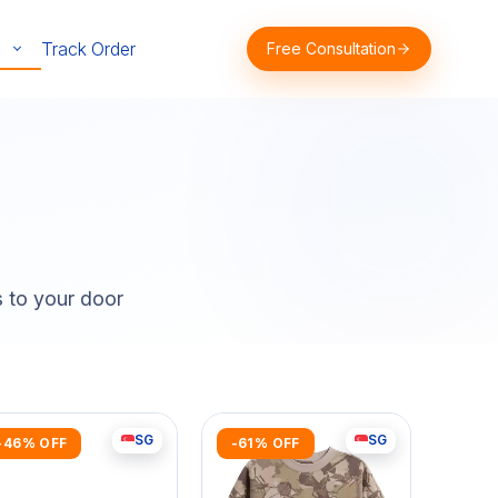
Track Order
Free Consultation
s to your door
SG
SG
-46% OFF
-61% OFF