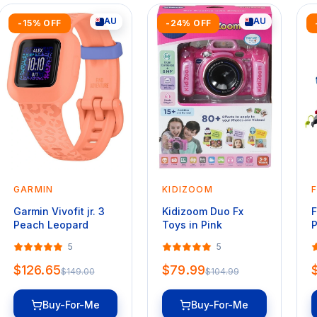
AU
AU
-15% OFF
-24% OFF
GARMIN
KIDIZOOM
F
Garmin Vivofit jr. 3
Kidizoom Duo Fx
F
Peach Leopard
Toys in Pink
P
S
5
5
S
R
$126.65
$79.99
$149.00
$104.99
Buy-For-Me
Buy-For-Me