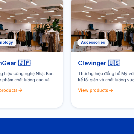
nology
Accessories
hGear 🇯🇵
Clevinger 🇺🇸
g hiệu công nghệ Nhật Bản
Thương hiệu đồng hồ Mỹ với 
n phẩm chất lượng cao và...
kế tối giản và chất lượng vượt
products
View products