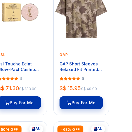
YSL
GAP
sl Touche Eclat
GAP Short Sleeves
low-Pact Cushion
Relaxed Fit Printed
1pc) #BR20
Tee
5
5
S$ 71.30
S$ 15.95
S$ 133.00
S$ 40.90
Buy-For-Me
Buy-For-Me
AU
AU
-50% OFF
-63% OFF