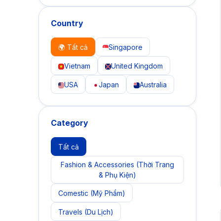
Country
🌍 Tất cả
Singapore
Vietnam
United Kingdom
USA
Japan
Australia
Category
Tất cả
Fashion & Accessories (Thời Trang
& Phụ Kiện)
Comestic (Mỹ Phẩm)
Travels (Du Lịch)