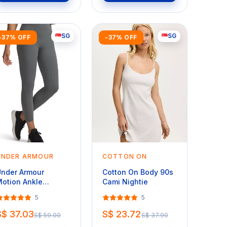
SG
SG
-37% OFF
-37% OFF
UNDER ARMOUR
COTTON ON
nder Armour
Cotton On Body 90s
otion Ankle
Cami Nightie
eggings
5
5
S$ 37.03
S$ 23.72
S$ 59.00
S$ 37.90